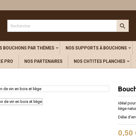
outer à ma liste d'envies
title))
onnexion

s devez être connecté pour ajouter des produits à votre liste d'envies.
abel))
add_circle_outline
Créer une nouvelle l
S BOUCHONS PAR THÈMES
NOS SUPPORTS À BOUCHONS
((cancelText))
((loginText)
CE PRO
NOS PARTENAIRES
NOS CHTITES PLANCHES
((cancelText))
((createText)
Bouch
Idéal pour
liège natu
Délai d'en
0,50 