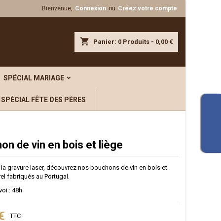
Bienvenue,
Connexion
ou
Créez votre compte
×
×
×
shopping_cart
Panier:
0
Produits - 0,00 €
iste
SPÉCIAL MARIAGE
)
SPÉCIAL FÊTE DES PÈRES
)
on de vin en bois et liège
 la gravure laser, découvrez nos bouchons de vin en bois et
rel fabriqués au Portugal.
voi : 48h
€
TTC