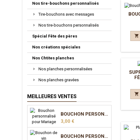
Nos tire-bouchons personnalisés
BOUC
Tire-bouchons avec messages
Nos tire-bouchons personnalisés

Spécial Fête des pères
Nos créations spéciales
Nos Chtites planches
Nos planches personnalisées
SUP
FÊ
Nos planches gravées

MEILLEURES VENTES
BOUCHON PERSONNALISÉ POUR MARIAGE
Prix
3,00 €
BOUCHON PERSONNALISÉ POUR MARIAGE - MODÈLE 2