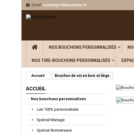
Email:
contact@chtibouchons.fr
Aj
((
C
Vou
((l
NOS BOUCHONS PERSONNALISÉS
NO
NOS TIRE-BOUCHONS PERSONNALISÉS
ESPA
Accueil
Bouchon de vin en bois et liège
ACCUEIL
Nos bouchons personnalisés
Les 100% personnalisés
Spécial Mariage
Spécial Anniversaire