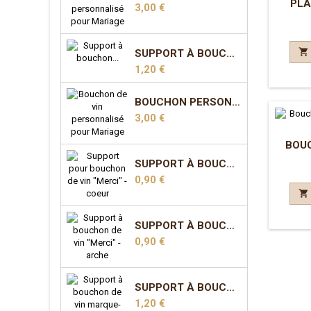
PLA
Prix
3,00 €

SUPPORT À BOUCHON MARQUE-PLACE - COEUR
Prix
1,20 €
BOUCHON PERSONNALISÉ POUR MARIAGE - MODÈLE 3
Prix
3,00 €
BOU
SUPPORT À BOUCHON "MERCI" - COEUR
Prix
0,90 €

SUPPORT À BOUCHON "MERCI" - ARCHE
Prix
0,90 €
SUPPORT À BOUCHON MARQUE-PLACE - ARCHE
Prix
1,20 €