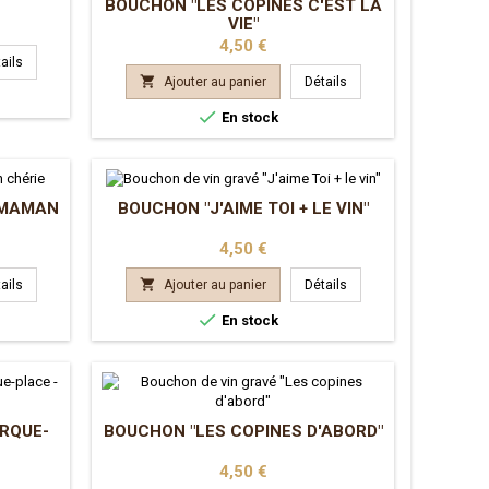
BOUCHON "LES COPINES C'EST LA
VIE"
Prix
4,50 €
ails

Ajouter au panier
Détails

En stock
 MAMAN
BOUCHON "J'AIME TOI + LE VIN"
Prix
4,50 €

ails
Ajouter au panier
Détails

En stock
RQUE-
BOUCHON "LES COPINES D'ABORD"
Prix
4,50 €