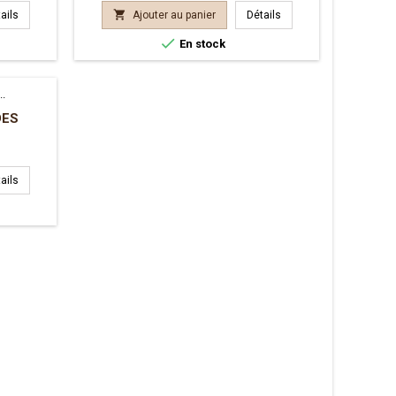

ails
Ajouter au panier
Détails

En stock
DES
ails