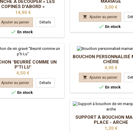
MARIAGE
NCHE À DÉCOUPER « LES
COPINES D'ABORD »
Prix
3,00 €
Prix
14,90 €

Ajouter au panier
Dét
Ajouter au panier
Détails

En stock

En stock
BOUCHON PERSONNALISÉ
CHÉRIE
CHON "BEURRÉ COMME UN
P'TI LU"
Prix
4,90 €
Prix
4,50 €

Ajouter au panier
Dét
Ajouter au panier
Détails

En stock

En stock
SUPPORT À BOUCHON MA
PLACE - ARCHE
Prix
1,20 €