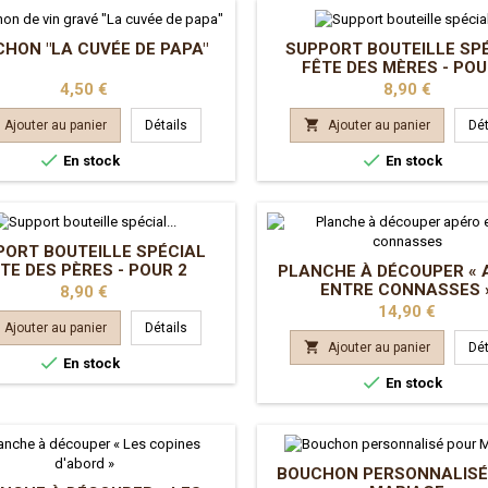
HON "LA CUVÉE DE PAPA"
SUPPORT BOUTEILLE SP
FÊTE DES MÈRES - POU
BOUCHONS
Prix
Prix
4,50 €
8,90 €

Ajouter au panier
Détails
Ajouter au panier
Dét


En stock
En stock
PORT BOUTEILLE SPÉCIAL
TE DES PÈRES - POUR 2
PLANCHE À DÉCOUPER « 
BOUCHONS
ENTRE CONNASSES 
Prix
8,90 €
Prix
14,90 €
Ajouter au panier
Détails

Ajouter au panier
Dét

En stock

En stock
BOUCHON PERSONNALISÉ