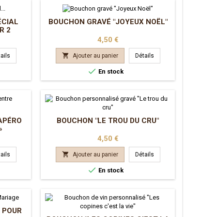
ÉCIAL
BOUCHON GRAVÉ "JOYEUX NOËL"
R 2
Prix
4,50 €

ails
Ajouter au panier
Détails

En stock
APÉRO
BOUCHON "LE TROU DU CRU"
»
Prix
4,50 €

ails
Ajouter au panier
Détails

En stock
 POUR