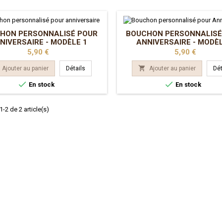
HON PERSONNALISÉ POUR
BOUCHON PERSONNALISÉ
NIVERSAIRE - MODÈLE 1
ANNIVERSAIRE - MODÈL
Prix
Prix
5,90 €
5,90 €

Ajouter au panier
Détails
Ajouter au panier
Dét


En stock
En stock
-2 de 2 article(s)