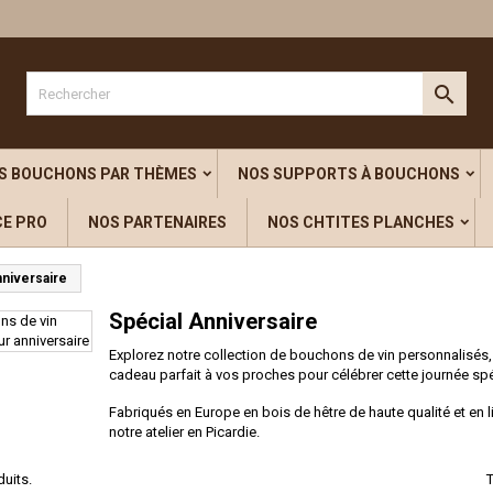
outer à ma liste d'envies
title))
modalTitle))
onnexion

confirmMessage))
s devez être connecté pour ajouter des produits à votre liste d'envies.
abel))
add_circle_outline
Créer une nouvelle l
S BOUCHONS PAR THÈMES
NOS SUPPORTS À BOUCHONS
((cancelText))
((cancelText))
((modalDeleteText)
((loginText)
CE PRO
NOS PARTENAIRES
NOS CHTITES PLANCHES
((cancelText))
((createText)
nniversaire
Spécial Anniversaire
Explorez notre collection de bouchons de vin personnalisés,
cadeau parfait à vos proches pour célébrer cette journée spé
Fabriqués en Europe en bois de hêtre de haute qualité et en l
notre atelier en Picardie.
duits.
T