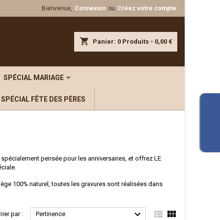
Bienvenue,
Connexion
ou
Créez votre compte
×
×
×
×
shopping_cart
Panier:
0
Produits - 0,00 €
iste
SPÉCIAL MARIAGE
)
)
SPÉCIAL FÊTE DES PÈRES
)
 spécialement pensée pour les anniversaires, et offrez LE
ciale.
iège 100% naturel, toutes les gravures sont réalisées dans



rier par :
Pertinence