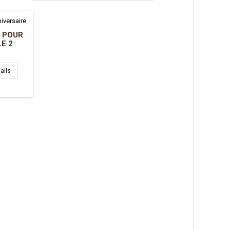
 POUR
E 2
ails