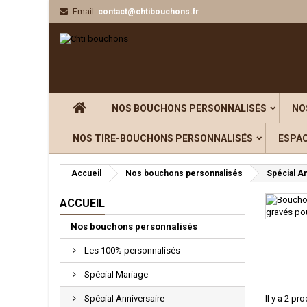
Email:
contact@chtibouchons.fr
Aj
((
((
C
((
Vou
((l
NOS BOUCHONS PERSONNALISÉS
NO
NOS TIRE-BOUCHONS PERSONNALISÉS
ESPA
Accueil
Nos bouchons personnalisés
Spécial A
ACCUEIL
Nos bouchons personnalisés
Les 100% personnalisés
Spécial Mariage
Spécial Anniversaire
Il y a 2 pro