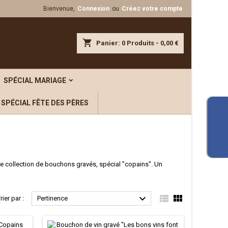
Bienvenue,
Connexion
ou
Créez votre compte
shopping_cart
Panier:
0
Produits - 0,00 €
SPÉCIAL MARIAGE
SPÉCIAL FÊTE DES PÈRES
re collection de bouchons gravés, spécial "copains". Un



rier par :
Pertinence