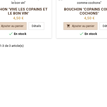
ON "VIVE LES COPAINS ET
BOUCHON "COPAINS C
LE BON VIN"
COCHONS"
Prix
Prix
4,50 €
4,50 €

Ajouter au panier
Détails
Ajouter au panier
Dét


En stock
En stock
-3 de 3 article(s)