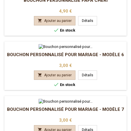
BOUCHON PERSONNALISÉ PAPA CHÉRI
Prix
4,90 €

Ajouter au panier
Détails

En stock
BOUCHON PERSONNALISÉ POUR MARIAGE - MODÈLE 6
Prix
3,00 €

Ajouter au panier
Détails

En stock
BOUCHON PERSONNALISÉ POUR MARIAGE - MODÈLE 7
Prix
3,00 €

Ajouter au panier
Détails