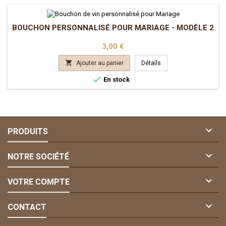
BOUCHON PERSONNALISÉ POUR MARIAGE - MODÈLE 2
Prix
3,00 €

Ajouter au panier
Détails

En stock

PRODUITS

NOTRE SOCIÉTÉ

VOTRE COMPTE

CONTACT