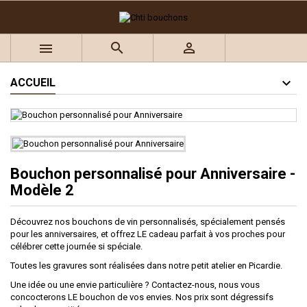
×
×
×
Ajouter à ma liste d'envies
((title))
Connexion



Vous devez être connecté pour ajouter des produits à
((label))
votre liste d'envies.
add_circle_outline
Créer une nouvelle liste
ACCUEIL
((cancelText))
((loginText))
((cancelText))
((createText))
Bouchon personnalisé pour Anniversaire -
Modèle 2
Découvrez nos bouchons de vin personnalisés, spécialement pensés
pour les anniversaires, et offrez LE cadeau parfait à vos proches pour
célébrer cette journée si spéciale.
Toutes les gravures sont réalisées dans notre petit atelier en Picardie.
Une idée ou une envie particulière ? Contactez-nous, nous vous
concocterons LE bouchon de vos envies. Nos prix sont dégressifs