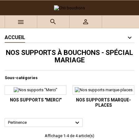
×
×
×
×
Ajouter à ma liste d'envies
((title))
((modalTitle))
Connexion



((confirmMessage))
Vous devez être connecté pour ajouter des produits à
((label))
votre liste d'envies.
add_circle_outline
Créer une nouvelle liste
ACCUEIL
((cancelText))
((modalDeleteText))
NOS SUPPORTS À BOUCHONS - SPÉCIAL
((cancelText))
((loginText))
MARIAGE
((cancelText))
((createText))
Sous-catégories
NOS SUPPORTS "MERCI"
NOS SUPPORTS MARQUE-
PLACES

Pertinence
Affichage 1-4 de 4 article(s)