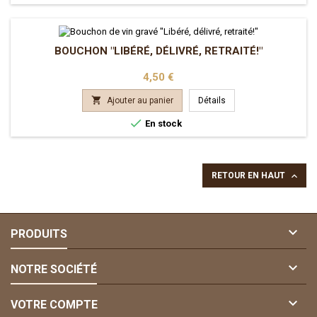
BOUCHON "LIBÉRÉ, DÉLIVRÉ, RETRAITÉ!"
Prix
4,50 €

Ajouter au panier
Détails

En stock

RETOUR EN HAUT

PRODUITS

NOTRE SOCIÉTÉ

VOTRE COMPTE