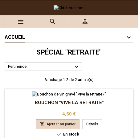
×
×
×
×
Ajouter à ma liste d'envies
((title))
((modalTitle))
Connexion



((confirmMessage))
Vous devez être connecté pour ajouter des produits à
((label))
votre liste d'envies.
add_circle_outline
Créer une nouvelle liste
ACCUEIL
((cancelText))
((modalDeleteText))
SPÉCIAL "RETRAITE"
((cancelText))
((loginText))
((cancelText))
((createText))

Pertinence
Affichage 1-2 de 2 article(s)
BOUCHON "VIVE LA RETRAITE"
Prix
4,50 €

Ajouter au panier
Détails

En stock