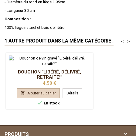
- Diamètre du rond en liège 1.95cm
- Longueur 3.2cm
Composition :
100% liège naturel et bois de hêtre
1 AUTRE PRODUIT DANS LA MÊME CATÉGORIE :
<
>
BOUCHON "LIBÉRÉ, DÉLIVRÉ,
RETRAITÉ!"
Prix
4,50 €

Ajouter au panier
Détails

En stock

PRODUITS