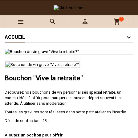
×
×
×
Ajouter à ma liste d'envies
((title))
Connexion
0



shopping_cart
Vous devez être connecté pour ajouter des produits à
((label))
votre liste d'envies.
add_circle_outline
Créer une nouvelle liste
ACCUEIL
((cancelText))
((loginText))
((cancelText))
((createText))
Bouchon "Vive la retraite"
Découvrez nos bouchons de vin personnalisés spécial retraite, un
cadeau idéal à offrir pour marquer ce nouveau départ souvent tant
attendu.
À
utiliser sans modération.
Toutes les gravures sont réalisées dans notre petit atelier en Picardie.
Délai de confection : 48h
Ajoutez un pochon pour offrir