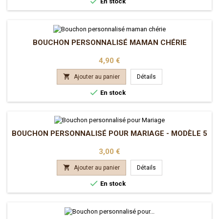

En stock
BOUCHON PERSONNALISÉ MAMAN CHÉRIE
Prix
4,90 €

Ajouter au panier
Détails

En stock
BOUCHON PERSONNALISÉ POUR MARIAGE - MODÈLE 5
Prix
3,00 €

Ajouter au panier
Détails

En stock