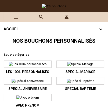
×
×
×
×
Ajouter à ma liste d'envies
((title))
((modalTitle))
Connexion



((confirmMessage))
Vous devez être connecté pour ajouter des produits à
((label))
votre liste d'envies.
add_circle_outline
Créer une nouvelle liste
ACCUEIL
((cancelText))
((modalDeleteText))
NOS BOUCHONS PERSONNALISÉS
((cancelText))
((loginText))
((cancelText))
((createText))
Sous-catégories
LES 100% PERSONNALISÉS
SPÉCIAL MARIAGE
SPÉCIAL ANNIVERSAIRE
SPÉCIAL BAPTÊME
AVEC PRÉNOM