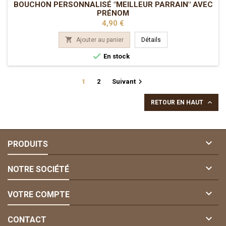
BOUCHON PERSONNALISÉ "MEILLEUR PARRAIN" AVEC
PRÉNOM
Prix
4,90 €

Ajouter au panier
Détails

En stock

1
2
Suivant

RETOUR EN HAUT

PRODUITS

NOTRE SOCIÉTÉ

VOTRE COMPTE

CONTACT