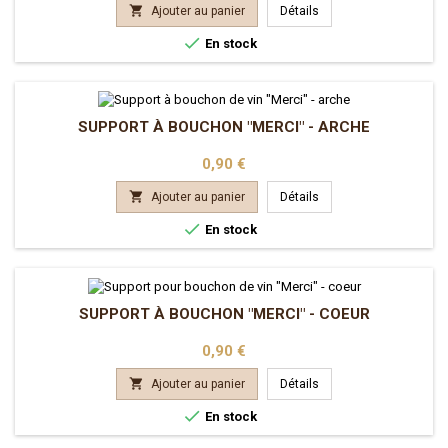

Ajouter au panier
Détails

En stock
SUPPORT À BOUCHON "MERCI" - ARCHE
Prix
0,90 €

Ajouter au panier
Détails

En stock
SUPPORT À BOUCHON "MERCI" - COEUR
Prix
0,90 €

Ajouter au panier
Détails

En stock