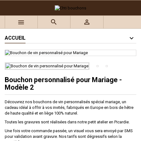
×
×
×
Ajouter à ma liste d'envies
((title))
Connexion



Vous devez être connecté pour ajouter des produits à
((label))
votre liste d'envies.
add_circle_outline
Créer une nouvelle liste
ACCUEIL
((cancelText))
((loginText))
((cancelText))
((createText))
Bouchon personnalisé pour Mariage -
Modèle 2
Découvrez nos bouchons de vin personnalisés spécial mariage, un
cadeau idéal à offrir à vos invités, fabriqués en Europe en bois de hêtre
de haute qualité et en liège 100% naturel.
Toutes les gravures sont réalisées dans notre petit atelier en Picardie.
Une fois votre commande passée, un visuel vous sera envoyé par SMS
pour validation avant gravure. Nos tarifs sont dégressifs selon la