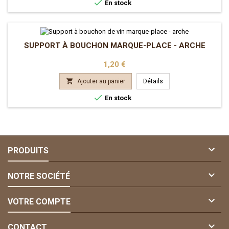

En stock
SUPPORT À BOUCHON MARQUE-PLACE - ARCHE
Prix
1,20 €

Ajouter au panier
Détails

En stock

PRODUITS

NOTRE SOCIÉTÉ

VOTRE COMPTE

CONTACT