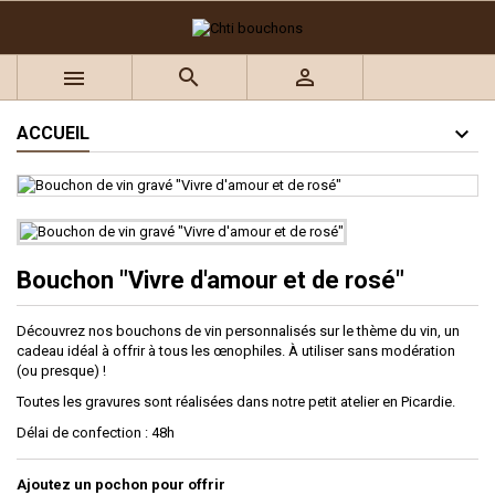
×
×
×
Ajouter à ma liste d'envies
((title))
Connexion



Vous devez être connecté pour ajouter des produits à
((label))
votre liste d'envies.
add_circle_outline
Créer une nouvelle liste
ACCUEIL
((cancelText))
((loginText))
((cancelText))
((createText))
Bouchon "Vivre d'amour et de rosé"
Découvrez nos bouchons de vin personnalisés sur le thème du vin, un
cadeau idéal à offrir à tous les œnophiles.
À
utiliser sans modération
(ou presque) !
Toutes les gravures sont réalisées dans notre petit atelier en Picardie.
Délai de confection : 48h
Ajoutez un pochon pour offrir