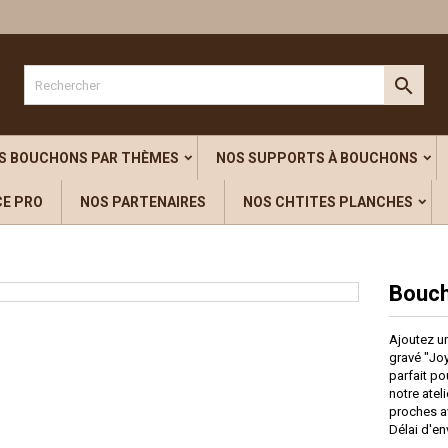
outer à ma liste d'envies
title))
onnexion

s devez être connecté pour ajouter des produits à votre liste d'envies.
abel))
add_circle_outline
Créer une nouvelle l
S BOUCHONS PAR THÈMES
NOS SUPPORTS À BOUCHONS
((cancelText))
((loginText)
CE PRO
NOS PARTENAIRES
NOS CHTITES PLANCHES
((cancelText))
((createText)
Bouch
Ajoutez u
gravé "Joy
parfait po
notre atel
proches av
Délai d'en