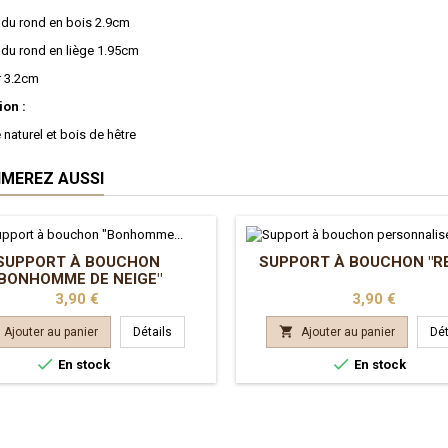
 du rond en bois 2.9cm
 du rond en liège 1.95cm
r 3.2cm
on :
 naturel et bois de hêtre
IMEREZ AUSSI
SUPPORT À BOUCHON
SUPPORT À BOUCHON "R
"BONHOMME DE NEIGE"
Prix
Prix
3,90 €
3,90 €

Ajouter au panier
Détails
Ajouter au panier
Dét


En stock
En stock