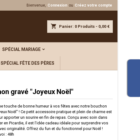
Bienvenue,
Connexion
ou
Créez votre compte
×
×
×
shopping_cart
Panier:
0
Produits - 0,00 €
iste
SPÉCIAL MARIAGE
)
SPÉCIAL FÊTE DES PÈRES
)
on gravé "Joyeux Noël"
ne touche de bonne humeur à vos fêtes avec notre bouchon
eux Noël" ! Ce petit accessoire pratique et plein de charme est
ur apporter un sourire en fin de repas. Conçu avec soin dans
ier en Picardie, il est l’idée cadeau idéale pour surprendre vos
ec originalité. Offrez du fun et du fonctionnel pour Noël !
voi : 48h