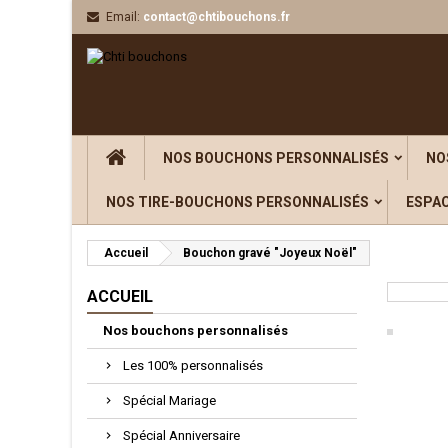
Email:
contact@chtibouchons.fr
Aj
((
C
Vou
((l
NOS BOUCHONS PERSONNALISÉS
NO
NOS TIRE-BOUCHONS PERSONNALISÉS
ESPA
Accueil
Bouchon gravé "Joyeux Noël"
ACCUEIL
Nos bouchons personnalisés
Les 100% personnalisés
Spécial Mariage
Spécial Anniversaire