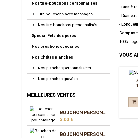
Nos tire-bouchons personnalisés
- Diamètre
Tire-bouchons avec messages
- Diamètre
- Longueu
Nos tire-bouchons personnalisés
Compositi
Spécial Fête des pères
100% liège
Nos créations spéciales
VOUS A
Nos Chtites planches
Nos planches personnalisées
Nos planches gravées
MEILLEURES VENTES

BOUCHON PERSONNALISÉ POUR MARIAGE
Prix
3,00 €
BOUCHON PERSONNALISÉ POUR MARIAGE - MODÈLE 2