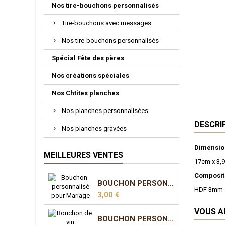
Nos tire-bouchons personnalisés
Tire-bouchons avec messages
Nos tire-bouchons personnalisés
Spécial Fête des pères
Nos créations spéciales
Nos Chtites planches
Nos planches personnalisées
DESCRI
Nos planches gravées
Dimensio
MEILLEURES VENTES
17cm x 3,
Compositi
BOUCHON PERSONNALISÉ POUR MARIAGE
HDF 3mm
Prix
3,00 €
VOUS A
BOUCHON PERSONNALISÉ POUR MARIAGE - MODÈLE 2