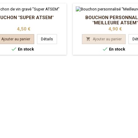
UCHON "SUPER ATSEM"
BOUCHON PERSONNAL
"MEILLEURE ATSEM"
Prix
Prix
4,50 €
4,90 €

Ajouter au panier
Détails
Ajouter au panier
Dét


En stock
En stock