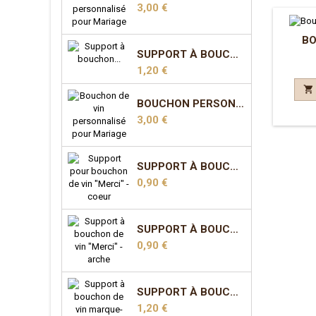
Prix
3,00 €
BO
SUPPORT À BOUCHON MARQUE-PLACE - COEUR
Prix
1,20 €

BOUCHON PERSONNALISÉ POUR MARIAGE - MODÈLE 3
Prix
3,00 €
SUPPORT À BOUCHON "MERCI" - COEUR
Prix
0,90 €
SUPPORT À BOUCHON "MERCI" - ARCHE
Prix
0,90 €
SUPPORT À BOUCHON MARQUE-PLACE - ARCHE
Prix
1,20 €