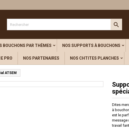

S BOUCHONS PAR THÈMES
NOS SUPPORTS À BOUCHONS
CE PRO
NOS PARTENAIRES
NOS CHTITES PLANCHES
cial ATSEM
Suppo
spéci
Dites merc
à bouchon 
est le par
message ri
travail fa