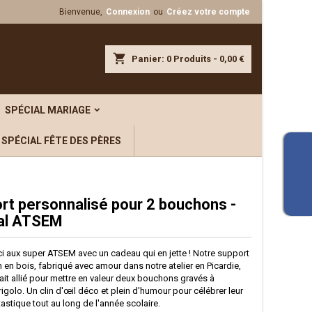
Bienvenue,
Connexion
ou
Créez votre compte
shopping_cart
Panier:
0
Produits - 0,00 €
SPÉCIAL MARIAGE
SPÉCIAL FÊTE DES PÈRES
rt personnalisé pour 2 bouchons -
al ATSEM
i aux super ATSEM avec un cadeau qui en jette ! Notre support
en bois, fabriqué avec amour dans notre atelier en Picardie,
fait allié pour mettre en valeur deux bouchons gravés à
golo. Un clin d'œil déco et plein d'humour pour célébrer leur
ntastique tout au long de l'année scolaire.