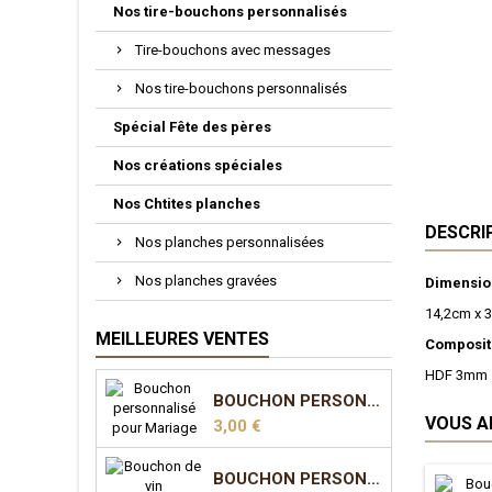
Nos tire-bouchons personnalisés
Tire-bouchons avec messages
Nos tire-bouchons personnalisés
Spécial Fête des pères
Nos créations spéciales
Nos Chtites planches
DESCRI
Nos planches personnalisées
Nos planches gravées
Dimensio
14,2cm x 
MEILLEURES VENTES
Compositi
HDF 3mm
BOUCHON PERSONNALISÉ POUR MARIAGE
VOUS A
Prix
3,00 €
BOUCHON PERSONNALISÉ POUR MARIAGE - MODÈLE 2