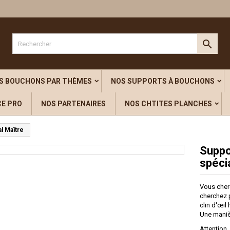
outer à ma liste d'envies
title))
onnexion

s devez être connecté pour ajouter des produits à votre liste d'envies.
abel))
add_circle_outline
Créer une nouvelle l
S BOUCHONS PAR THÈMES
NOS SUPPORTS À BOUCHONS
((cancelText))
((loginText)
CE PRO
NOS PARTENAIRES
NOS CHTITES PLANCHES
((cancelText))
((createText)
l Maître
Suppo
spéci
Vous cher
cherchez p
clin d'œil
Une manièr
Attention,