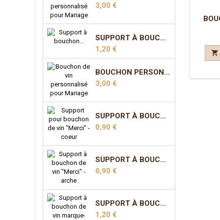
Prix
3,00 €
BOU
SUPPORT À BOUCHON MARQUE-PLACE - COEUR
Prix
1,20 €

BOUCHON PERSONNALISÉ POUR MARIAGE - MODÈLE 3
Prix
3,00 €
SUPPORT À BOUCHON "MERCI" - COEUR
Prix
0,90 €
SUPPORT À BOUCHON "MERCI" - ARCHE
Prix
0,90 €
SUPPORT À BOUCHON MARQUE-PLACE - ARCHE
Prix
1,20 €