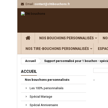
Email:
contact@chtibouchons.fr
Aj
((
C
Vou
((l
NOS BOUCHONS PERSONNALISÉS
NO
NOS TIRE-BOUCHONS PERSONNALISÉS
ESPA
Accueil
Support personnalisé pour 1 bouchon - spécia
ACCUEIL
Nos bouchons personnalisés
Les 100% personnalisés
Spécial Mariage
Spécial Anniversaire