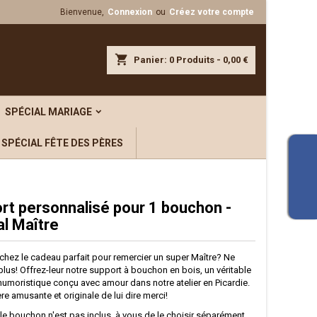
Bienvenue,
Connexion
ou
Créez votre compte
×
×
×
shopping_cart
Panier:
0
Produits - 0,00 €
iste
SPÉCIAL MARIAGE
)
SPÉCIAL FÊTE DES PÈRES
)
rt personnalisé pour 1 bouchon -
al Maître
chez le cadeau parfait pour remercier un super Maître? Ne
lus! Offrez-leur notre support à bouchon en bois, un véritable
 humoristique conçu avec amour dans notre atelier en Picardie.
e amusante et originale de lui dire merci!
 le bouchon n'est pas inclus, à vous de le choisir séparément