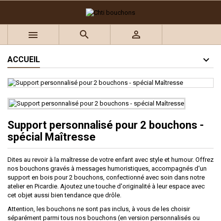
×
×
×
Ajouter à ma liste d'envies
((title))
Connexion



Vous devez être connecté pour ajouter des produits à
((label))
votre liste d'envies.
add_circle_outline
Créer une nouvelle liste
ACCUEIL
((cancelText))
((loginText))
((cancelText))
((createText))
Support personnalisé pour 2 bouchons -
spécial Maîtresse
Dites au revoir à la maîtresse de votre enfant avec style et humour. Offrez
nos bouchons gravés à messages humoristiques, accompagnés d'un
support en bois pour 2 bouchons, confectionné avec soin dans notre
atelier en Picardie. Ajoutez une touche d'originalité à leur espace avec
cet objet aussi bien tendance que drôle.
Attention, les bouchons ne sont pas inclus, à vous de les choisir
séparément parmi tous nos bouchons (en version personnalisés ou