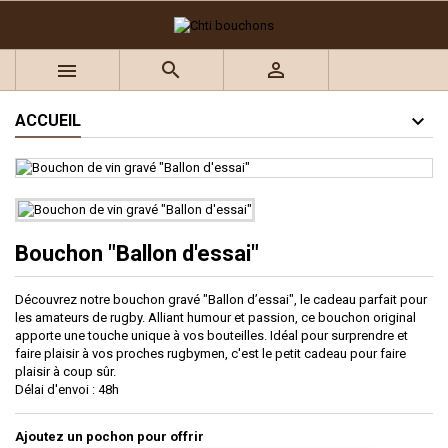
×
×
×
Ajouter à ma liste d'envies
((title))
Connexion



Vous devez être connecté pour ajouter des produits à
((label))
votre liste d'envies.
add_circle_outline
Créer une nouvelle liste
ACCUEIL
((cancelText))
((loginText))
((cancelText))
((createText))
Bouchon "Ballon d'essai"
Découvrez notre bouchon gravé "Ballon d’essai", le cadeau parfait pour
les amateurs de rugby. Alliant humour et passion, ce bouchon original
apporte une touche unique à vos bouteilles. Idéal pour surprendre et
faire plaisir à vos proches rugbymen, c'est le petit cadeau pour faire
plaisir à coup sûr.
Délai d'envoi : 48h
Ajoutez un pochon pour offrir