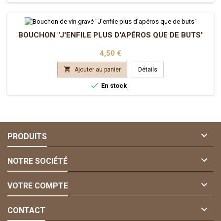
BOUCHON "J'ENFILE PLUS D'APÉROS QUE DE BUTS"
Prix
4,50 €

Ajouter au panier
Détails

En stock

PRODUITS

NOTRE SOCIÉTÉ

VOTRE COMPTE

CONTACT