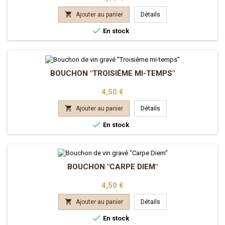

Ajouter au panier
Détails

En stock
BOUCHON "TROISIÈME MI-TEMPS"
Prix
4,50 €

Ajouter au panier
Détails

En stock
BOUCHON "CARPE DIEM"
Prix
4,50 €

Ajouter au panier
Détails

En stock