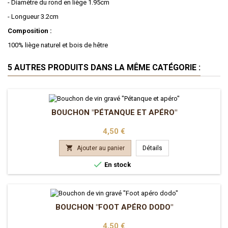
- Diamètre du rond en liège 1.95cm
- Longueur 3.2cm
Composition :
100% liège naturel et bois de hêtre
5 AUTRES PRODUITS DANS LA MÊME CATÉGORIE :
BOUCHON "PÉTANQUE ET APÉRO"
Prix
4,50 €

Ajouter au panier
Détails

En stock
BOUCHON "FOOT APÉRO DODO"
Prix
4,50 €