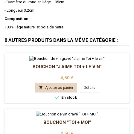
- Diamètre du rond en liège 1.95cm
- Longueur 3.2cm
Composition :
100% liège naturel et bois de hêtre
8 AUTRES PRODUITS DANS LA MÊME CATÉGORIE :
BOUCHON "J'AIME TOI + LE VIN"
Prix
4,50 €

Ajouter au panier
Détails

En stock
BOUCHON "TOI + MOI"
Prix
4,50 €