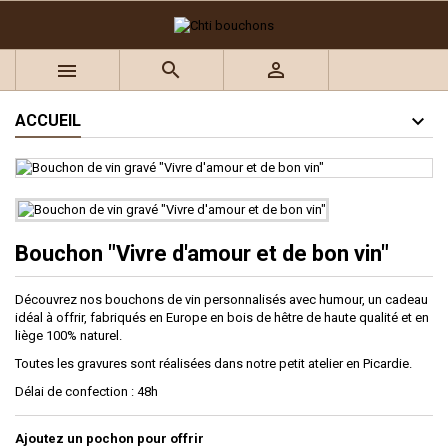
×
×
×
Ajouter à ma liste d'envies
((title))
Connexion



Vous devez être connecté pour ajouter des produits à
((label))
votre liste d'envies.
add_circle_outline
Créer une nouvelle liste
ACCUEIL
((cancelText))
((loginText))
((cancelText))
((createText))
Bouchon "Vivre d'amour et de bon vin"
Découvrez nos bouchons de vin personnalisés avec humour, un cadeau
idéal à offrir, fabriqués en Europe en bois de hêtre de haute qualité et en
liège 100% naturel.
Toutes les gravures sont réalisées dans notre petit atelier en Picardie.
Délai de confection : 48h
Ajoutez un pochon pour offrir