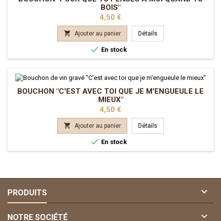
BOIS"
Prix
4,50 €

Ajouter au panier
Détails

En stock
BOUCHON "C'EST AVEC TOI QUE JE M'ENGUEULE LE
MIEUX"
Prix
4,50 €

Ajouter au panier
Détails

En stock

PRODUITS

NOTRE SOCIÉTÉ