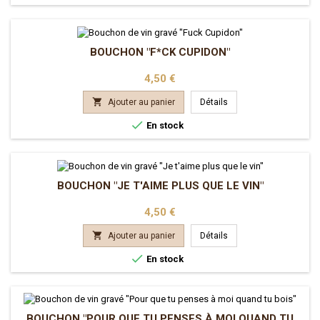
BOUCHON "F*CK CUPIDON"
Prix
4,50 €

Ajouter au panier
Détails

En stock
BOUCHON "JE T'AIME PLUS QUE LE VIN"
Prix
4,50 €

Ajouter au panier
Détails

En stock
BOUCHON "POUR QUE TU PENSES À MOI QUAND TU