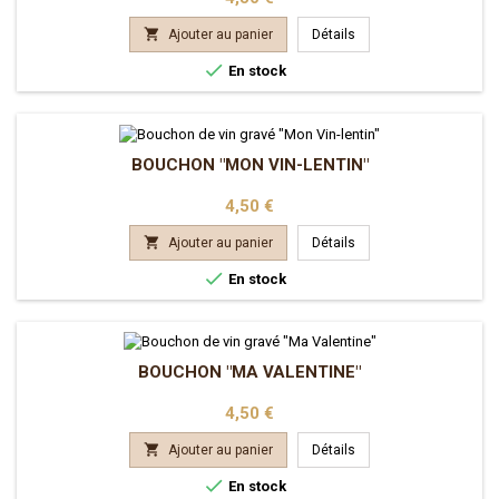

Ajouter au panier
Détails

En stock
BOUCHON "MON VIN-LENTIN"
Prix
4,50 €

Ajouter au panier
Détails

En stock
BOUCHON "MA VALENTINE"
Prix
4,50 €

Ajouter au panier
Détails

En stock