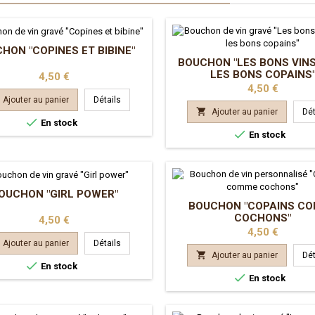
HON "COPINES ET BIBINE"
BOUCHON "LES BONS VIN
LES BONS COPAINS
Prix
4,50 €
Prix
4,50 €
Ajouter au panier
Détails

Ajouter au panier
Dét

En stock

En stock
OUCHON "GIRL POWER"
BOUCHON "COPAINS C
COCHONS"
Prix
4,50 €
Prix
4,50 €
Ajouter au panier
Détails

Ajouter au panier
Dét

En stock

En stock