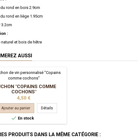
 du rond en bois 2.9cm
 du rond en liège 1.95cm
r 3.2cm
on :
 naturel et bois de hêtre
IMEREZ AUSSI
UCHON "COPAINS COMME
COCHONS"
Prix
4,50 €
Ajouter au panier
Détails

En stock
RES PRODUITS DANS LA MÊME CATÉGORIE :