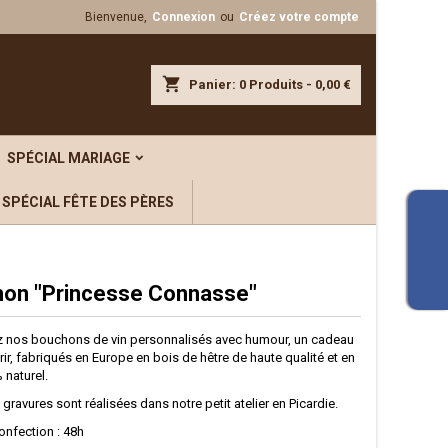
Bienvenue,
Connexion
ou
Créez votre compte
×
×
×
shopping_cart
Panier:
0
Produits - 0,00 €
iste
SPÉCIAL MARIAGE
)
SPÉCIAL FÊTE DES PÈRES
)
on "Princesse Connasse"
 nos bouchons de vin personnalisés avec humour, un cadeau
frir, fabriqués en Europe en bois de hêtre de haute qualité et en
 naturel.
 gravures sont réalisées dans notre petit atelier en Picardie.
onfection : 48h