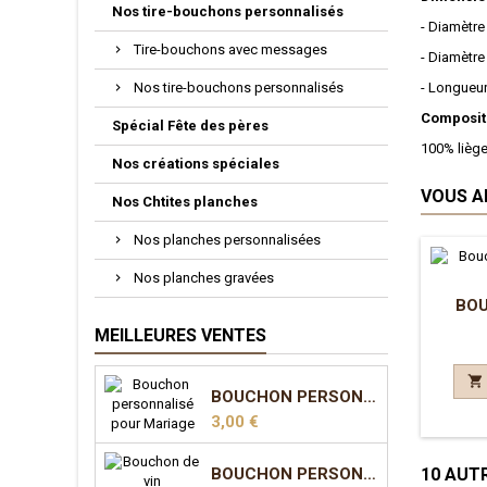
Nos tire-bouchons personnalisés
- Diamètre
Tire-bouchons avec messages
- Diamètre
Nos tire-bouchons personnalisés
- Longueu
Compositi
Spécial Fête des pères
100% liège
Nos créations spéciales
VOUS A
Nos Chtites planches
Nos planches personnalisées
Nos planches gravées
BO
MEILLEURES VENTES

BOUCHON PERSONNALISÉ POUR MARIAGE
Prix
3,00 €
BOUCHON PERSONNALISÉ POUR MARIAGE - MODÈLE 2
10 AUT