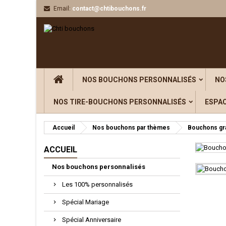
Email:
contact@chtibouchons.fr
Aj
((
C
Vou
((l
NOS BOUCHONS PERSONNALISÉS
NO
NOS TIRE-BOUCHONS PERSONNALISÉS
ESPA
Accueil
Nos bouchons par thèmes
Bouchons gr
ACCUEIL
Nos bouchons personnalisés
Les 100% personnalisés
Spécial Mariage
Spécial Anniversaire