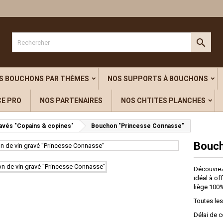
outer à ma liste d'envies
title))
onnexion

s devez être connecté pour ajouter des produits à votre liste d'envies.
abel))
add_circle_outline
Créer une nouvelle l
S BOUCHONS PAR THÈMES
NOS SUPPORTS À BOUCHONS
((cancelText))
((loginText)
CE PRO
NOS PARTENAIRES
NOS CHTITES PLANCHES
((cancelText))
((createText)
avés "Copains & copines"
Bouchon "Princesse Connasse"
Bouch
Découvrez
idéal à of
liège 100%
Toutes les
Délai de c