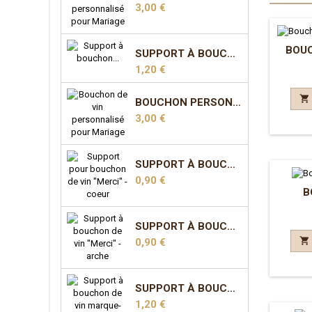
Prix
3,00 €
BOUC
SUPPORT À BOUCHON MARQUE-PLACE - COEUR
Prix
1,20 €

BOUCHON PERSONNALISÉ POUR MARIAGE - MODÈLE 3
Prix
3,00 €
SUPPORT À BOUCHON "MERCI" - COEUR
Prix
0,90 €
B
SUPPORT À BOUCHON "MERCI" - ARCHE

Prix
0,90 €
SUPPORT À BOUCHON MARQUE-PLACE - ARCHE
Prix
1,20 €