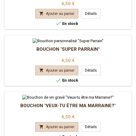
Prix
4,50 €

Ajouter au panier
Détails

En stock
BOUCHON "SUPER PARRAIN"
Prix
4,50 €

Ajouter au panier
Détails

En stock
BOUCHON "VEUX-TU ÊTRE MA MARRAINE?"
Prix
4,50 €

Ajouter au panier
Détails