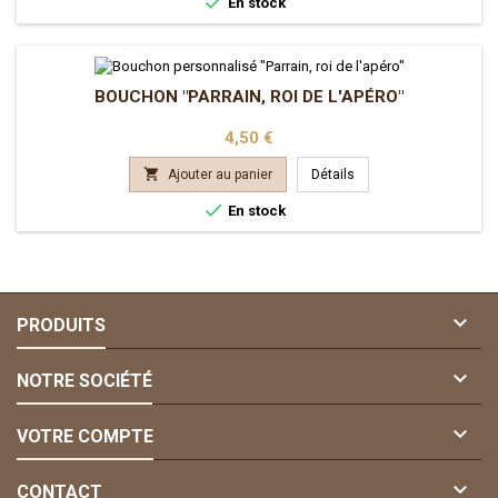

En stock
BOUCHON "PARRAIN, ROI DE L'APÉRO"
Prix
4,50 €

Ajouter au panier
Détails

En stock

PRODUITS

NOTRE SOCIÉTÉ

VOTRE COMPTE

CONTACT