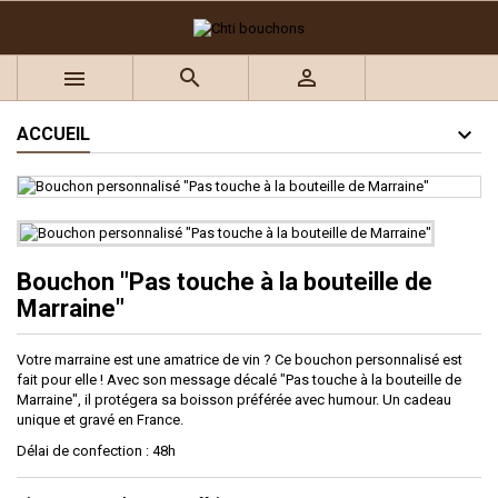
×
×
×
Ajouter à ma liste d'envies
((title))
Connexion



Vous devez être connecté pour ajouter des produits à
((label))
votre liste d'envies.
add_circle_outline
Créer une nouvelle liste
ACCUEIL
((cancelText))
((loginText))
((cancelText))
((createText))
Bouchon "Pas touche à la bouteille de
Marraine"
Votre marraine est une amatrice de vin ? Ce bouchon personnalisé est
fait pour elle ! Avec son message décalé "Pas touche à la bouteille de
Marraine", il protégera sa boisson préférée avec humour. Un cadeau
unique et gravé en France.
Délai de confection : 48h